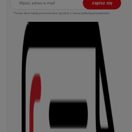
zapisz się
*Twoje dane będą przetwarzane zgodnie z naszą
polityką prywatności