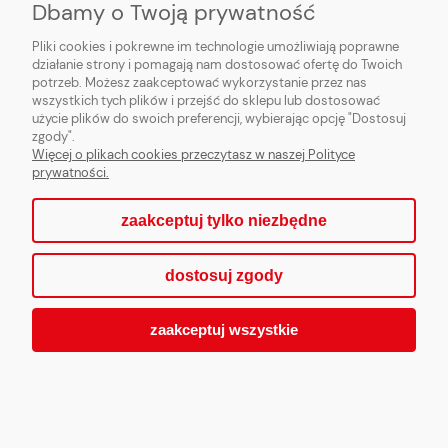
Dbamy o Twoją prywatność
Pliki cookies i pokrewne im technologie umożliwiają poprawne
działanie strony i pomagają nam dostosować ofertę do Twoich
potrzeb. Możesz zaakceptować wykorzystanie przez nas
wszystkich tych plików i przejść do sklepu lub dostosować
użycie plików do swoich preferencji, wybierając opcję "Dostosuj
zgody".
Więcej o plikach cookies przeczytasz w naszej Polityce
Uszczelka wentylatora nadmuch.
prywatności.
zaakceptuj tylko niezbędne
32,00 zł
dostosuj zgody
zaakceptuj wszystkie