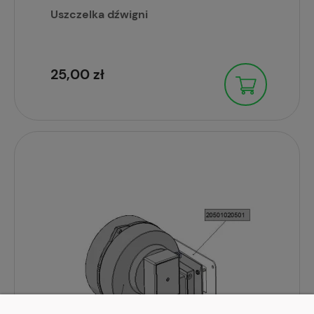
Uszczelka dźwigni
25,00 zł