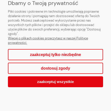
Dbamy o Twoją prywatność
*Twoje dane będą przetwarzane zgodnie z naszą
polityką prywatności
Pliki cookies i pokrewne im technologie umożliwiają poprawne
działanie strony i pomagają nam dostosować ofertę do Twoich
potrzeb. Możesz zaakceptować wykorzystanie przez nas
wszystkich tych plików i przejść do sklepu lub dostosować
użycie plików do swoich preferencji, wybierając opcję "Dostosuj
zgody".
Więcej o plikach cookies przeczytasz w naszej Polityce
prywatności.
zaakceptuj tylko niezbędne
dostosuj zgody
zaakceptuj wszystkie