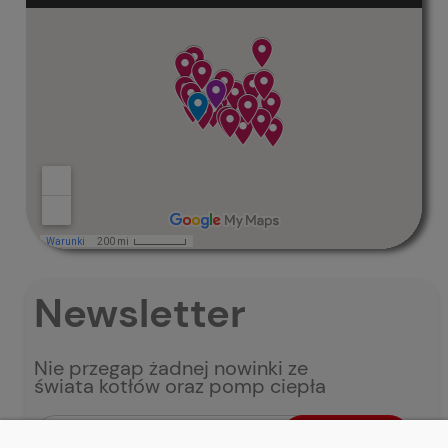
Newsletter
Nie przegap żadnej nowinki ze
świata kotłów oraz pomp ciepła
zapisz się