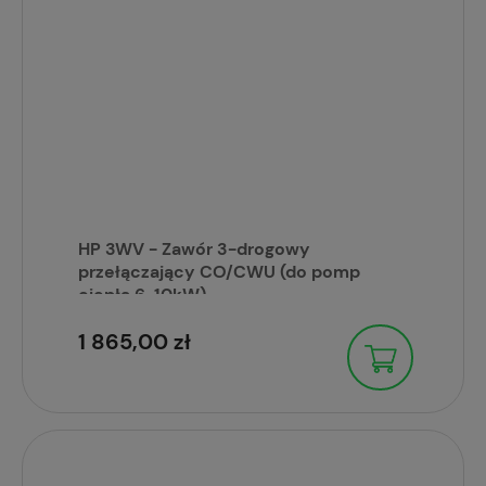
HP 3WV - Zawór 3-drogowy
przełączający CO/CWU (do pomp
ciepła 6-10kW)
1 865,00 zł