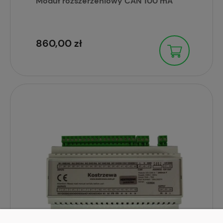
Moduł rozszerzeniowy CAN 100 mA
860,00 zł