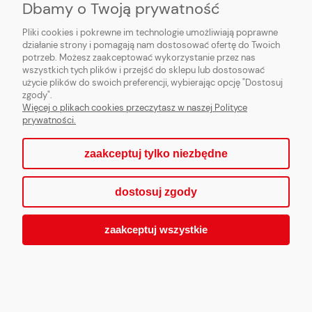
Dbamy o Twoją prywatność
Pliki cookies i pokrewne im technologie umożliwiają poprawne
działanie strony i pomagają nam dostosować ofertę do Twoich
potrzeb. Możesz zaakceptować wykorzystanie przez nas
wszystkich tych plików i przejść do sklepu lub dostosować
użycie plików do swoich preferencji, wybierając opcję "Dostosuj
zgody".
Moduł rozszerzeniowy CAN 200 mA
Więcej o plikach cookies przeczytasz w naszej Polityce
prywatności.
zaakceptuj tylko niezbędne
910,00 zł
dostosuj zgody
zaakceptuj wszystkie