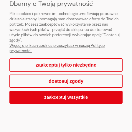
Dbamy o Twoją prywatność
Pliki cookies i pokrewne im technologie umożliwiają poprawne
działanie strony i pomagają nam dostosować ofertę do Twoich
potrzeb. Możesz zaakceptować wykorzystanie przez nas
wszystkich tych plików i przejść do sklepu lub dostosować
użycie plików do swoich preferencji, wybierając opcję "Dostosuj
zgody".
Więcej o plikach cookies przeczytasz w naszej Polityce
Nasadka 3x0,75 L3000
prywatności.
zaakceptuj tylko niezbędne
55,00 zł
dostosuj zgody
zaakceptuj wszystkie