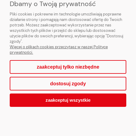
Dbamy o Twoją prywatność
Pliki cookies i pokrewne im technologie umożliwiają poprawne
działanie strony i pomagają nam dostosować ofertę do Twoich
potrzeb. Możesz zaakceptować wykorzystanie przez nas
wszystkich tych plików i przejść do sklepu lub dostosować
użycie plików do swoich preferencji, wybierając opcję "Dostosuj
zgody".
Więcej o plikach cookies przeczytasz w naszej Polityce
Zabezpieczenie kotła przed
prywatności.
zagotowaniem STS 20
zaakceptuj tylko niezbędne
323,00 zł
dostosuj zgody
zaakceptuj wszystkie