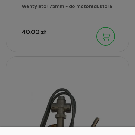
Wentylator 75mm - do motoreduktora
40,00 zł