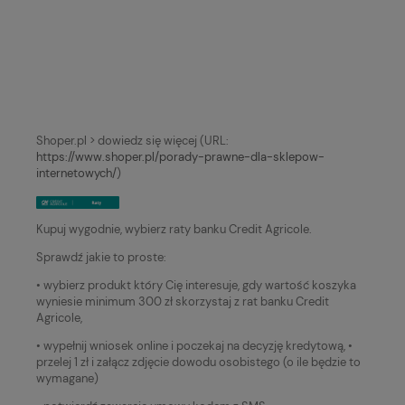
Shoper.pl > dowiedz się więcej (URL:
https://www.shoper.pl/porady-prawne-dla-sklepow-
internetowych/
)
Kupuj wygodnie, wybierz raty banku Credit Agricole.
Sprawdź jakie to proste:
• wybierz produkt który Cię interesuje, gdy wartość koszyka
wyniesie minimum 300 zł skorzystaj z rat banku Credit
Agricole,
• wypełnij wniosek online i poczekaj na decyzję kredytową, •
przelej 1 zł i załącz zdjęcie dowodu osobistego (o ile będzie to
wymagane)