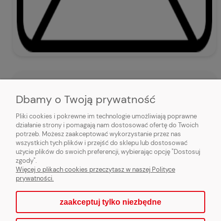
Porównywarka
Dbamy o Twoją prywatność
Sprawdzaj specyfikacja
Pliki cookies i pokrewne im technologie umożliwiają poprawne
porównuj źródła ciepła
działanie strony i pomagają nam dostosować ofertę do Twoich
potrzeb. Możesz zaakceptować wykorzystanie przez nas
wszystkich tych plików i przejść do sklepu lub dostosować
użycie plików do swoich preferencji, wybierając opcję "Dostosuj
zgody".
Więcej o plikach cookies przeczytasz w naszej Polityce
prywatności.
zaakceptuj tylko niezbędne