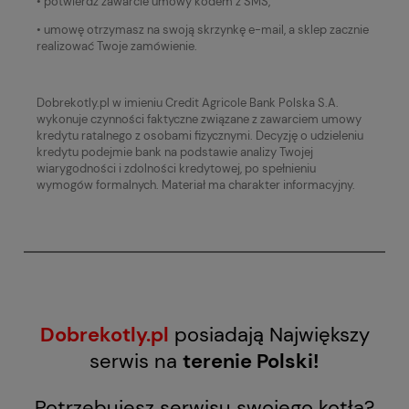
• potwierdź zawarcie umowy kodem z SMS,
• umowę otrzymasz na swoją skrzynkę e-mail, a sklep zacznie
realizować Twoje zamówienie.
Dobrekotly.pl w imieniu Credit Agricole Bank Polska S.A.
wykonuje czynności faktyczne związane z zawarciem umowy
kredytu ratalnego z osobami fizycznymi. Decyzję o udzieleniu
kredytu podejmie bank na podstawie analizy Twojej
wiarygodności i zdolności kredytowej, po spełnieniu
wymogów formalnych. Materiał ma charakter informacyjny.
Dobrekotly.pl
posiadają Największy
serwis na
terenie Polski!
Potrzebujesz serwisu swojego kotła?