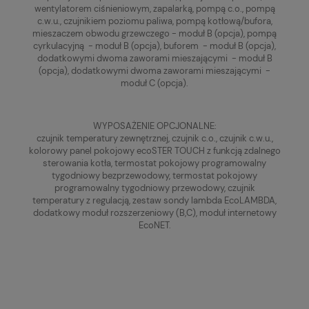
wentylatorem ciśnieniowym, zapalarką, pompą c.o., pompą
c.w.u., czujnikiem poziomu paliwa, pompą kotłową/bufora,
mieszaczem obwodu grzewczego - moduł B (opcja), pompą
cyrkulacyjną - moduł B (opcja), buforem - moduł B (opcja),
dodatkowymi dwoma zaworami mieszającymi - moduł B
(opcja), dodatkowymi dwoma zaworami mieszającymi -
moduł C (opcja).
WYPOSAŻENIE OPCJONALNE:
czujnik temperatury zewnętrznej, czujnik c.o., czujnik c.w.u.,
kolorowy panel pokojowy ecoSTER TOUCH z funkcją zdalnego
sterowania kotła, termostat pokojowy programowalny
tygodniowy bezprzewodowy, termostat pokojowy
programowalny tygodniowy przewodowy, czujnik
temperatury z regulacją, zestaw sondy lambda EcoLAMBDA,
dodatkowy moduł rozszerzeniowy (B,C), moduł internetowy
EcoNET.