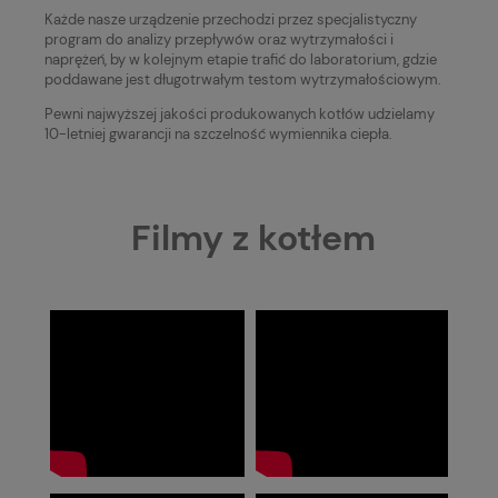
Każde nasze urządzenie przechodzi przez specjalistyczny
program do analizy przepływów oraz wytrzymałości i
naprężeń, by w kolejnym etapie trafić do laboratorium, gdzie
poddawane jest długotrwałym testom wytrzymałościowym.
Pewni najwyższej jakości produkowanych kotłów udzielamy
10-letniej gwarancji na szczelność wymiennika ciepła.
Filmy z kotłem