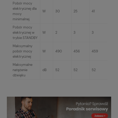
Pobór mocy
elektrycznej dla
W
30
25
41
mocy
minimalnej
Pobór mocy
elektrycznej w
W
2
3
3
trybie STANDBY
Maksymalny
pobór mocy
W
490
456
459
elektrycznej
Maksymalne
natężenie
dB
52
52
52
dźwięku