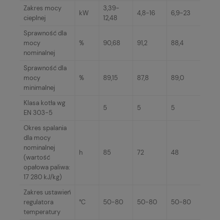
Zakres mocy
3,39-
kW
4,8-16
6,9-23
cieplnej
12,48
Sprawność dla
mocy
%
90,68
91,2
88,4
nominalnej
Sprawność dla
mocy
%
89,15
87,8
89,0
minimalnej
Klasa kotła wg
5
5
5
EN 303-5
Okres spalania
dla mocy
nominalnej
h
85
72
48
(wartość
opałowa paliwa:
17 280 kJ/kg)
Zakres ustawień
regulatora
°C
50-80
50-80
50-80
temperatury