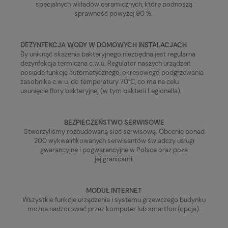
specjalnych wkładów ceramicznych, które podnoszą
sprawność powyżej 90 %.
DEZYNFEKCJA WODY W DOMOWYCH INSTALACJACH
By uniknąć skażenia bakteryjnego niezbędna jest regularna
dezynfekcja termiczna c.w.u. Regulator naszych urządzeń
posiada funkcję automatycznego, okresowego podgrzewania
zasobnika c.w.u. do temperatury 70°C, co ma na celu
usunięcie flory bakteryjnej (w tym bakterii Legionella).
BEZPIECZEŃSTWO SERWISOWE
Stworzyliśmy rozbudowaną sieć serwisową. Obecnie ponad
200 wykwalifikowanych serwisantów świadczy usługi
gwarancyjne i pogwarancyjne w Polsce oraz poza
jej granicami.
MODUŁ INTERNET
Wszystkie funkcje urządzenia i systemu grzewczego budynku
można nadzorować przez komputer lub smartfon (opcja).