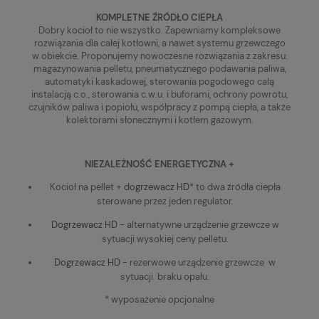
KOMPLETNE ŹRÓDŁO CIEPŁA
Dobry kocioł to nie wszystko. Zapewniamy kompleksowe
rozwiązania dla całej kotłowni, a nawet systemu grzewczego
w obiekcie. Proponujemy nowoczesne rozwiązania z zakresu:
magazynowania pelletu, pneumatycznego podawania paliwa,
automatyki kaskadowej, sterowania pogodowego całą
instalacją c.o., sterowania c.w.u. i buforami, ochrony powrotu,
czujników paliwa i popiołu, współpracy z pompą ciepła, a także
kolektorami słonecznymi i kotłem gazowym.
NIEZALEŻNOŚĆ ENERGETYCZNA +
Kocioł na pellet +
dogrzewacz HD
* to dwa źródła ciepła
sterowane przez jeden regulator.
Dogrzewacz HD
- alternatywne urządzenie grzewcze w
sytuacji wysokiej ceny pelletu.
Dogrzewacz HD
- rezerwowe urządzenie grzewcze w
sytuacji braku opału.
* wyposażenie opcjonalne