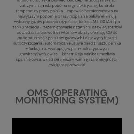
fotokomórki, niska bezwładność cieplną podczas startu i
zatrzymania, niski pobór energii elektrycznej, kontrola
temperatury pracy palnika – zapewnia bezpieczeństwo na
najwyższym poziomie, 3 fazy rozpalania paliwa eliminują
wybuchy gazów podczas rozpalania, funkcja AUTOSTART po
zaniku napięcia – zapamiętywanie ostatnich ustawień, rozdział
powietrza na pierwotne i wtórne – obniżyło emisję CO do
poziomu emisji z palników gazowych i olejowych, funkcja
autoczyszczenia , automatycznie usuwa osad z rusztu palnika
– funkcja nie występuję w palnikach zsypowych
grawitacyjnych, owies – konstrukcja palnika umożliwia
spalanie owsa, wkład ceramiczny -zmniejsza emisyjności i
zwiększa sprawność.
OMS (OPERATING
MONITORING SYSTEM)