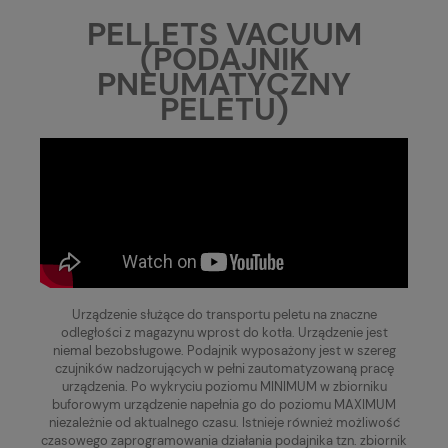
PELLETS VACUUM
(PODAJNIK
PNEUMATYCZNY
PELETU)
Urządzenie służące do transportu peletu na znaczne
odległości z magazynu wprost do kotła. Urządzenie jest
niemal bezobsługowe. Podajnik wyposażony jest w szereg
czujników nadzorujących w pełni zautomatyzowaną pracę
urządzenia. Po wykryciu poziomu MINIMUM w zbiorniku
buforowym urządzenie napełnia go do poziomu MAXIMUM
niezależnie od aktualnego czasu. Istnieje również możliwość
czasowego zaprogramowania działania podajnika tzn. zbiornik