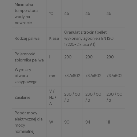
Minimalna
temperatura
°C
45
45
45
wody na
powrocie
Granulat z trocin (pellet
Rodzaj paliwa
Klasa
wykonany zgodnie z EN ISO
17225-2 klasa A1)
Pojemność
l
290
290
290
zbiornika paliwa
Wymiary
otworu
mm
737x602
737x602
737x602
zasypowego
V /
230 / 50
230 / 50
230 / 50
Zasilanie
Hz /
/ 2
/ 2
/ 2
A
Pobór mocy
elektrycznej dla
W
90
94
111
mocy
nominalnej