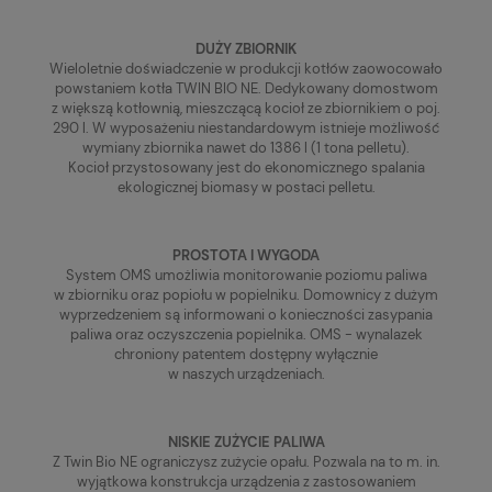
DUŻY ZBIORNIK
Wieloletnie doświadczenie w produkcji kotłów zaowocowało
powstaniem kotła TWIN BIO NE. Dedykowany domostwom
z większą kotłownią, mieszczącą kocioł ze zbiornikiem o poj.
290 l. W wyposażeniu niestandardowym istnieje możliwość
wymiany zbiornika nawet do 1386 l (1 tona pelletu).
Kocioł przystosowany jest do ekonomicznego spalania
ekologicznej biomasy w postaci pelletu.
PROSTOTA I WYGODA
System OMS umożliwia monitorowanie poziomu paliwa
w zbiorniku oraz popiołu w popielniku. Domownicy z dużym
wyprzedzeniem są informowani o konieczności zasypania
paliwa oraz oczyszczenia popielnika. OMS - wynalazek
chroniony patentem dostępny wyłącznie
w naszych urządzeniach.
NISKIE ZUŻYCIE PALIWA
Z Twin Bio NE ograniczysz zużycie opału. Pozwala na to m. in.
wyjątkowa konstrukcja urządzenia z zastosowaniem