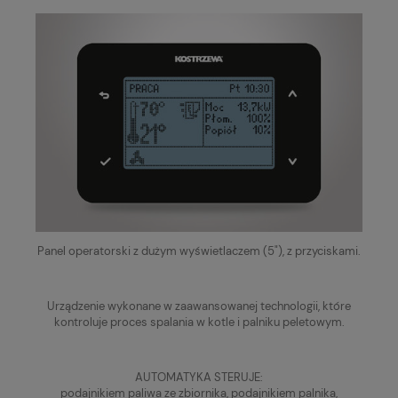
Panel operatorski z dużym wyświetlaczem (5"), z przyciskami.
Urządzenie wykonane w zaawansowanej technologii, które
kontroluje proces spalania w kotle i palniku peletowym.
AUTOMATYKA STERUJE:
podajnikiem paliwa ze zbiornika, podajnikiem palnika,