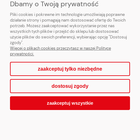
Dbamy o Twoją prywatność
Pliki cookies i pokrewne im technologie umożliwiają poprawne
działanie strony i pomagają nam dostosować ofertę do Twoich
potrzeb. Możesz zaakceptować wykorzystanie przez nas
wszystkich tych plików i przejść do sklepu lub dostosować
użycie plików do swoich preferencji, wybierając opcję "Dostosuj
zgody".
Więcej o plikach cookies przeczytasz w naszej Polityce
prywatności.
zaakceptuj tylko niezbędne
dostosuj zgody
Newsletter
zaakceptuj wszystkie
Nie przegap żadnej nowinki ze
świata kotłów oraz pomp ciepła
zapisz się