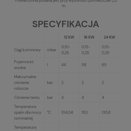
Powierzchnia podana jest przy wysokości pomieszczeń 2,5
m.
SPECYFIKACJA
12 KW
16 KW
24 KW
0,10-
0,15-
0,15-
Ciąg kominowy
mbar
0,25
0,25
0,25
Pojemność
l
44
58
65
wodna
Maksymalne
ciśnienie
bar
2
2
2
robocze
Ciśnienie testu
bar
4
4
4
Temperatura
spalin dla mocy
°C
104,04
115,1
135,8
nominalnej
Temperatura