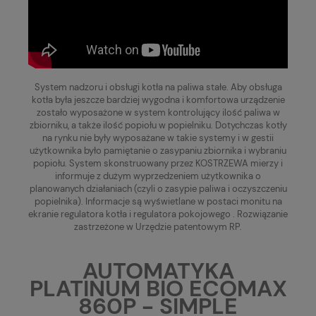
System nadzoru i obsługi kotła na paliwa stałe. Aby obsługa
kotła była jeszcze bardziej wygodna i komfortowa urządzenie
zostało wyposażone w system kontrolujący ilość paliwa w
zbiorniku, a także ilość popiołu w popielniku. Dotychczas kotły
na rynku nie były wyposażane w takie systemy i w gestii
użytkownika było pamiętanie o zasypaniu zbiornika i wybraniu
popiołu. System skonstruowany przez KOSTRZEWA mierzy i
informuje z dużym wyprzedzeniem użytkownika o
planowanych działaniach (czyli o zasypie paliwa i oczyszczeniu
popielnika). Informacje są wyświetlane w postaci monitu na
ekranie regulatora kotła i regulatora pokojowego . Rozwiązanie
zastrzeżone w Urzędzie patentowym RP.
AUTOMATYKA
PLATINUM BIO ECOMAX
860P - SIMPLE