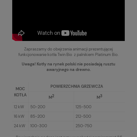
Zapraszamy do obejrzenia animacji prezentującej
funkcjonowanie kotła Twin Bio z palnikiem Platinum Bio.
Uwaga! Kotły na rynek polski nie posiadają rusztu
awaryjnego na drewno.
POWIERZCHNIA GRZEWCZA
MOC
KOTŁA
2
3
M
M
12 kW
50-200
125-500
16 kW
85-200
212-500
24 kW
100-300
250-750